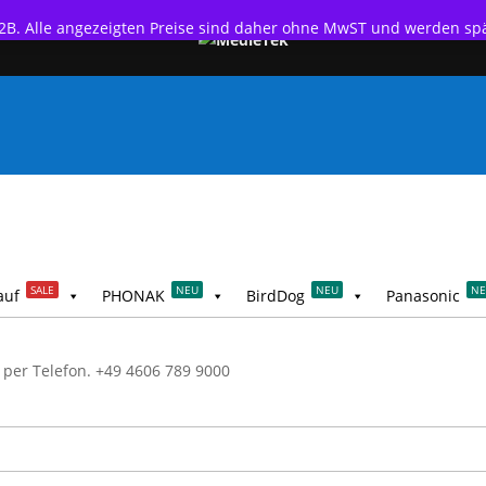
 B2B. Alle angezeigten Preise sind daher ohne MwST und werden s
SALE
NEU
NEU
N
auf
PHONAK
BirdDog
Panasonic
 per Telefon.
+49 4606 789 9000