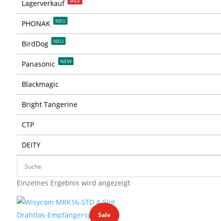
SALE
Lagerverkauf
NEU
PHONAK
NEU
BirdDog
NEW
Panasonic
Blackmagic
Bright Tangerine
CTP
DEITY
Einzelnes Ergebnis wird angezeigt
Sale