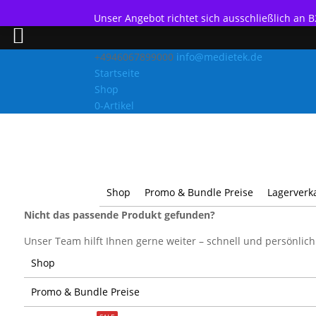
Unser Angebot richtet sich ausschließlich an
+4946067899000
info@medietek.de
Startseite
Shop
0-Artikel
Shop
Promo & Bundle Preise
Lagerverk
Nicht das passende Produkt gefunden?
Unser Team hilft Ihnen gerne weiter – schnell und persönlich
Shop
Promo & Bundle Preise