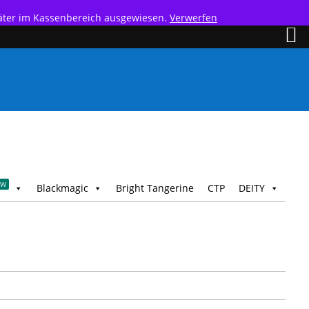
päter im Kassenbereich ausgewiesen.
Verwerfen
EW
Blackmagic
Bright Tangerine
CTP
DEITY