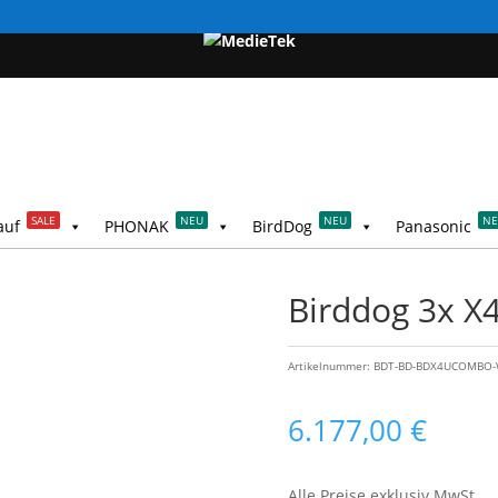
SALE
NEU
NEU
N
auf
PHONAK
BirdDog
Panasonic
Birddog 3x X
Artikelnummer:
BDT-BD-BDX4UCOMBO
6.177,00
€
Alle Preise exklusiv MwSt.