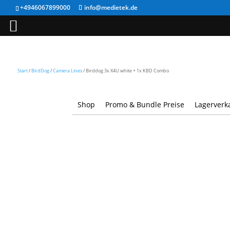
+4946067899000
info@medietek.de
Start
/
BirdDog
/
Camera Lines
/ Birddog 3x X4U white + 1x KBD Combo
Shop
Promo & Bundle Preise
Lagerverk