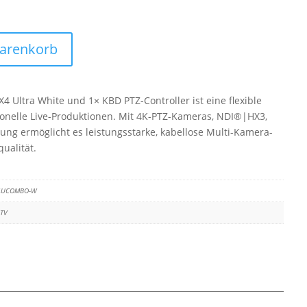
Warenkorb
4 Ultra White und 1× KBD PTZ-Controller ist eine flexible
ionelle Live-Produktionen. Mit 4K-PTZ-Kameras, NDI®|HX3,
rung ermöglicht es leistungsstarke, kabellose Multi-Kamera-
ualität.
4UCOMBO-W
 TV