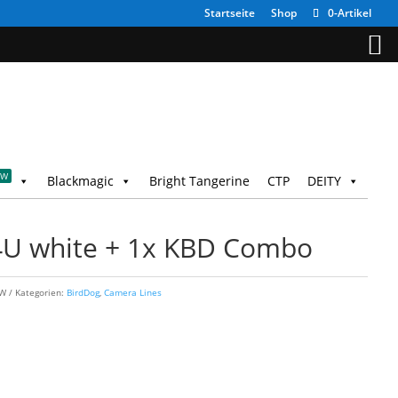
Startseite
Shop
0-Artikel
EW
Blackmagic
Bright Tangerine
CTP
DEITY
4U white + 1x KBD Combo
-W
Kategorien:
BirdDog
,
Camera Lines