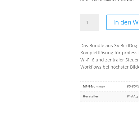
Birddog
In den 
3x
X4U
white
Das Bundle aus 3× BirdDog X
+
Komplettlösung für profess
1x
Wi-Fi 6 und zentraler Steue
KBD
Workflows bei höchster Bildq
Combo
Menge
MPN-Nummer
BD-BDX
Hersteller
Birddog