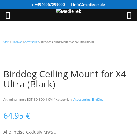
+4946067899000
info@medietek.de
Start
/
BirdDog
/
Accessories
/ Birddog Ceiling Mount for X4 Ultra (Black)
Birddog Ceiling Mount for X4
Ultra (Black)
Artikelnummer:
BDT-BD-BD-X4-CM
Kategorien:
Accessories
,
BirdDog
64,95
€
Alle Preise exklusiv MwSt.