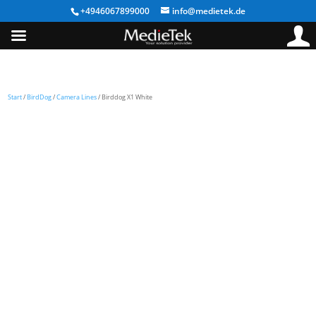
+4946067899000
info@medietek.de
Start
/
BirdDog
/
Camera Lines
/ Birddog X1 White