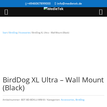
+4946067899000
info@medietek.de
Start
/
BirdDog
/
Accessories
/ BirdDog XL Ultra – Wall Mount (Black)
BirdDog XL Ultra – Wall Mount
(Black)
Artikelnummer:
BDT-BD-BDXLU-WM-B
Kategorien:
Accessories
,
BirdDog