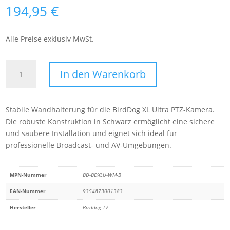
194,95
€
Alle Preise exklusiv MwSt.
BirdDog
In den Warenkorb
XL
Ultra
-
Stabile Wandhalterung für die BirdDog XL Ultra PTZ-Kamera.
Wall
Die robuste Konstruktion in Schwarz ermöglicht eine sichere
Mount
und saubere Installation und eignet sich ideal für
(Black)
professionelle Broadcast- und AV-Umgebungen.
Menge
MPN-Nummer
BD-BDXLU-WM-B
EAN-Nummer
9354873001383
Hersteller
Birddog TV