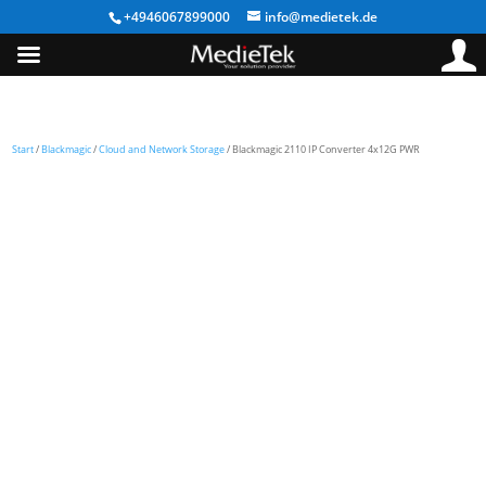
+4946067899000
info@medietek.de
Start
/
Blackmagic
/
Cloud and Network Storage
/ Blackmagic 2110 IP Converter 4x12G PWR