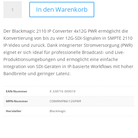
Blackmagic
In den Warenkorb
2110
IP
Converter
Der Blackmagic 2110 IP Converter 4x12G PWR ermöglicht die
4x12G
Konvertierung von bis zu vier 12G-SDI-Signalen in SMPTE 2110
PWR
IP-Video und zurück. Dank integrierter Stromversorgung (PWR)
Menge
eignet er sich ideal für professionelle Broadcast- und Live-
Produktionsumgebungen und ermöglicht eine einfache
Integration von SDI-Geräten in IP-basierte Workflows mit hoher
Bandbreite und geringer Latenz.
EAN-Nummer
9 338716 009019
MPN-Nummer
CONVNVIPB4/12GPWR
Hersteller
Blackmagic