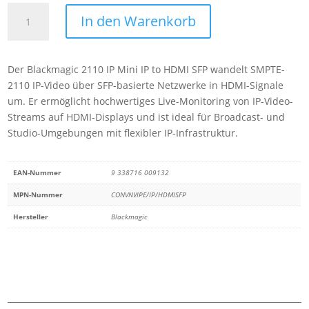
Blackmagic
In den Warenkorb
2110
IP
Mini
Der Blackmagic 2110 IP Mini IP to HDMI SFP wandelt SMPTE-
IP
2110 IP-Video über SFP-basierte Netzwerke in HDMI-Signale
to
um. Er ermöglicht hochwertiges Live-Monitoring von IP-Video-
HDMI
Streams auf HDMI-Displays und ist ideal für Broadcast- und
SFP
Studio-Umgebungen mit flexibler IP-Infrastruktur.
Menge
EAN-Nummer
9 338716 009132
MPN-Nummer
CONVNVIPE/IP/HDMISFP
Hersteller
Blackmagic