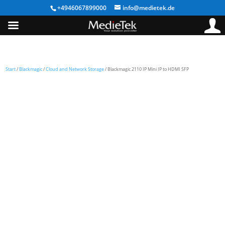
+4946067899000
info@medietek.de
Start
/
Blackmagic
/
Cloud and Network Storage
/ Blackmagic 2110 IP Mini IP to HDMI SFP