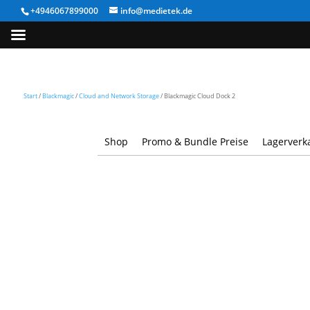
+4946067899000
info@medietek.de
Start
/
Blackmagic
/
Cloud and Network Storage
/ Blackmagic Cloud Dock 2
Shop
Promo & Bundle Preise
Lagerverk