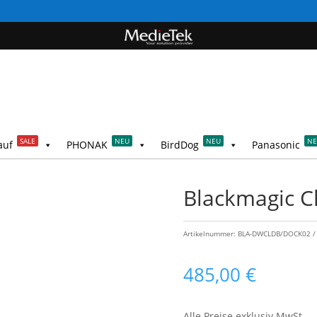
SALE
NEU
NEU
N
auf
PHONAK
BirdDog
Panasonic
Blackmagic C
Artikelnummer:
BLA-DWCLDB/DOCK02
485,00
€
Alle Preise exklusiv MwSt.