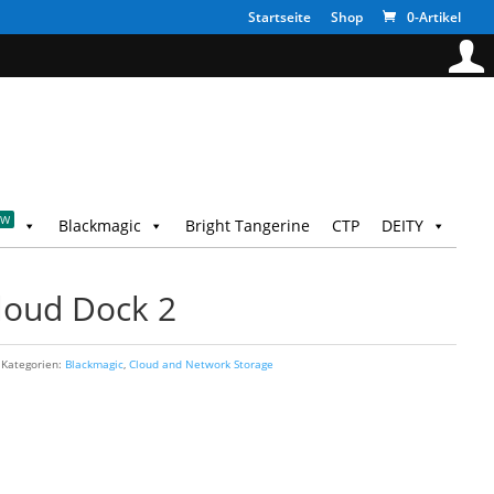
Startseite
Shop
0-Artikel
EW
Blackmagic
Bright Tangerine
CTP
DEITY
loud Dock 2
Kategorien:
Blackmagic
,
Cloud and Network Storage