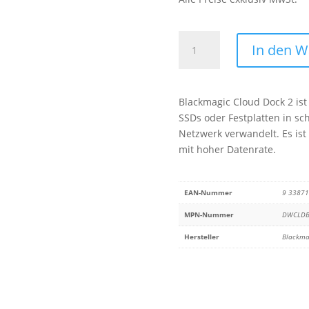
Blackmagic
In den 
Cloud
Dock
2
Blackmagic Cloud Dock 2 ist
Menge
SSDs oder Festplatten in s
Netzwerk verwandelt. Es ist
mit hoher Datenrate.
EAN-Nummer
9 3387
MPN-Nummer
DWCLDB
Hersteller
Blackma