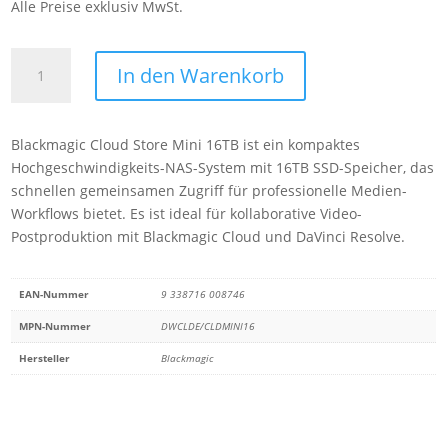
Alle Preise exklusiv MwSt.
Blackmagic
In den Warenkorb
Cloud
Store
Mini
Blackmagic Cloud Store Mini 16TB ist ein kompaktes
16TB
Hochgeschwindigkeits-NAS-System mit 16TB SSD-Speicher, das
Menge
schnellen gemeinsamen Zugriff für professionelle Medien-
Workflows bietet. Es ist ideal für kollaborative Video-
Postproduktion mit Blackmagic Cloud und DaVinci Resolve.
EAN-Nummer
9 338716 008746
MPN-Nummer
DWCLDE/CLDMINI16
Hersteller
Blackmagic