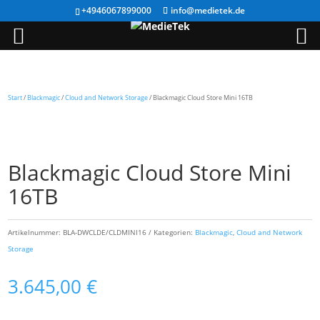
+4946067899000
info@medietek.de
Start
/
Blackmagic
/
Cloud and Network Storage
/ Blackmagic Cloud Store Mini 16TB
Blackmagic Cloud Store Mini
16TB
Artikelnummer:
BLA-DWCLDE/CLDMINI16
Kategorien:
Blackmagic
,
Cloud and Network
Storage
3.645,00
€