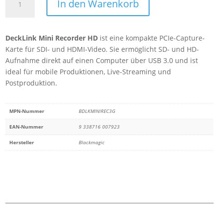
In den Warenkorb
DeckLink
Mini
Recorder
DeckLink Mini Recorder HD
ist eine kompakte PCIe-Capture-
HD
Karte für SDI- und HDMI-Video. Sie ermöglicht SD- und HD-
Menge
Aufnahme direkt auf einen Computer über USB 3.0 und ist
ideal für mobile Produktionen, Live-Streaming und
Postproduktion.
MPN-Nummer
BDLKMINIREC3G
EAN-Nummer
9 338716 007923
Hersteller
Blackmagic