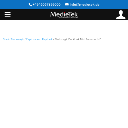
+4946067899000
info@medietek.de
Start
/
Blackmagic
/
Capture and Playback
/ Blackmagic DeckLink Mini Recorder HD