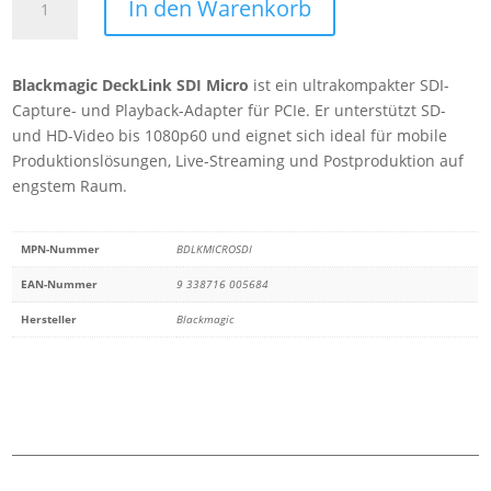
In den Warenkorb
DeckLink
SDI
Micro
Blackmagic DeckLink SDI Micro
ist ein ultrakompakter SDI-
Menge
Capture- und Playback-Adapter für PCIe. Er unterstützt SD-
und HD-Video bis 1080p60 und eignet sich ideal für mobile
Produktionslösungen, Live-Streaming und Postproduktion auf
engstem Raum.
MPN-Nummer
BDLKMICROSDI
EAN-Nummer
9 338716 005684
Hersteller
Blackmagic