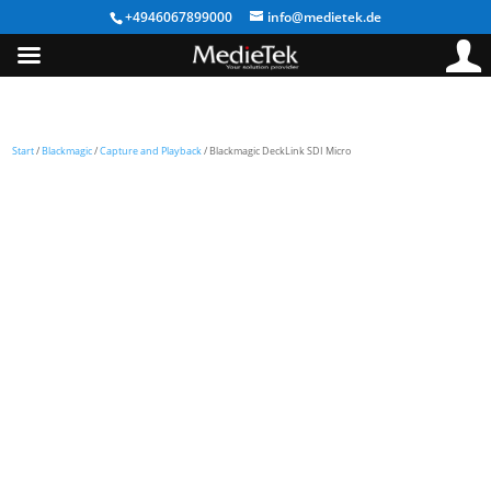
+4946067899000
info@medietek.de
Start
/
Blackmagic
/
Capture and Playback
/ Blackmagic DeckLink SDI Micro