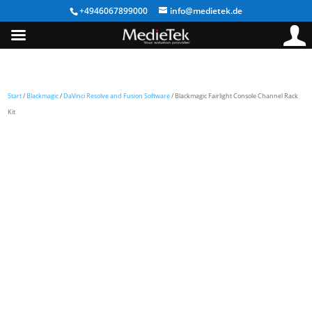
+4946067899000
info@medietek.de
Start
/
Blackmagic
/
DaVinci Resolve and Fusion Software
/ Blackmagic Fairlight Console Channel Rack
Kit