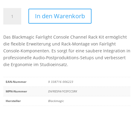
Blackmagic
In den Warenkorb
Fairlight
Console
Channel
Das Blackmagic Fairlight Console Channel Rack Kit ermöglicht
Rack
die flexible Erweiterung und Rack-Montage von Fairlight
Kit
Console-Komponenten. Es sorgt für eine saubere Integration in
Menge
professionelle Audio-Postproduktions-Setups und verbessert
die Ergonomie im Studioeinsatz.
EAN-Nummer
9 338716 006223
MPN-Nummer
DV/RESFA/YCEFCCSRK
Hersteller
Blackmagic