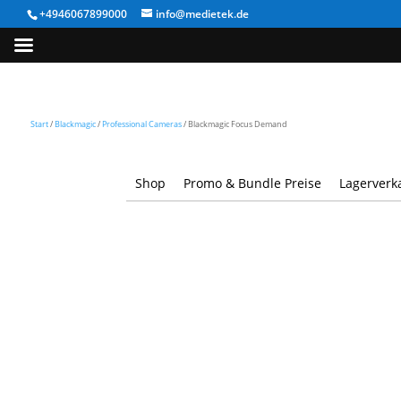
+4946067899000
info@medietek.de
Start
/
Blackmagic
/
Professional Cameras
/ Blackmagic Focus Demand
Shop
Promo & Bundle Preise
Lagerverk