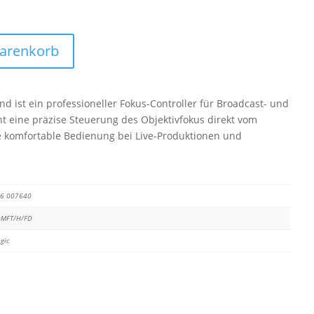
Warenkorb
 ist ein professioneller Fokus-Controller für Broadcast- und
t eine präzise Steuerung des Objektivfokus direkt vom
ine komfortable Bedienung bei Live-Produktionen und
16 007640
DMFT/H/FD
gic