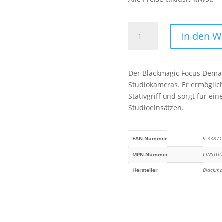
Blackmagic
In den 
Focus
Demand
Menge
Der Blackmagic Focus Demand
Studiokameras. Er ermöglich
Stativgriff und sorgt für e
Studioeinsätzen.
EAN-Nummer
9 3387
MPN-Nummer
CINSTU
Hersteller
Blackma