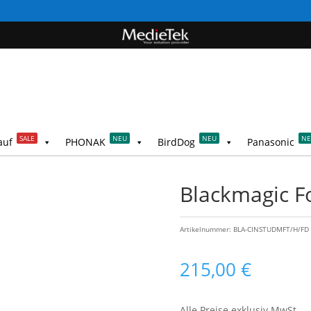
SALE
NEU
NEU
N
auf
PHONAK
BirdDog
Panasonic
Blackmagic 
Artikelnummer:
BLA-CINSTUDMFT/H/FD
215,00
€
Alle Preise exklusiv MwSt.