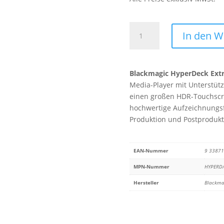
Blackmagic
In den 
HyperDeck
Extreme
4K
Blackmagic HyperDeck Ext
HDR
Media-Player mit Unterstütz
Menge
einen großen HDR-Touchscr
hochwertige Aufzeichnungsfo
Produktion und Postprodukt
EAN-Nummer
9 3387
MPN-Nummer
HYPERD
Hersteller
Blackma