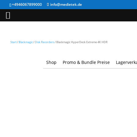
+4946067899000
info@medietek.de
Start
/
Blackmagic
/
Disk Recorders
/ Blackmagic HyperDeck Extreme 4K HDR
Shop
Promo & Bundle Preise
Lagerverk