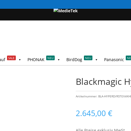
SALE
NEU
NEU
N
auf
PHONAK
BirdDog
Panasonic
Blackmagic 
Artikelnummer:
BLA-HYPERD/RSTEX4KH
2.645,00
€
Alle Preise exklusiv MwSt.