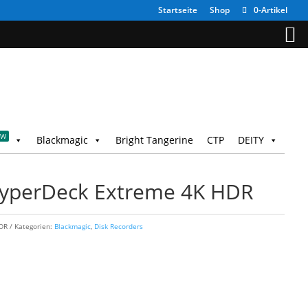
Startseite
Shop
0-Artikel
EW
Blackmagic
Bright Tangerine
CTP
DEITY
HyperDeck Extreme 4K HDR
DR
Kategorien:
Blackmagic
,
Disk Recorders