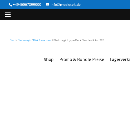
+4946067899000
info@medietek.de
Start
/
Blackmagic
/
Disk Recorders
/ Blackmagic HyperDeck Shuttle 4K Pro 2TB
Shop
Promo & Bundle Preise
Lagerverk