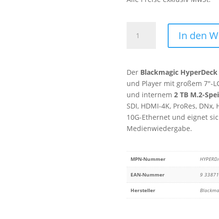
Blackmagic
In den 
HyperDeck
Shuttle
4K
Der
Blackmagic HyperDeck 
Pro
und Player mit großem 7″-L
2TB
und internem
2 TB M.2-Spe
Menge
SDI, HDMI-4K, ProRes, DNx, 
10G-Ethernet und eignet sic
Medienwiedergabe.
MPN-Nummer
HYPERD
EAN-Nummer
9 3387
Hersteller
Blackma