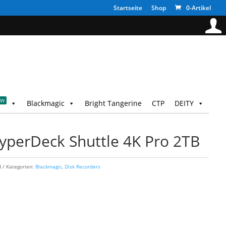
Startseite
Shop
0-Artikel
EW
Blackmagic
Bright Tangerine
CTP
DEITY
yperDeck Shuttle 4K Pro 2TB
B
Kategorien:
Blackmagic
,
Disk Recorders