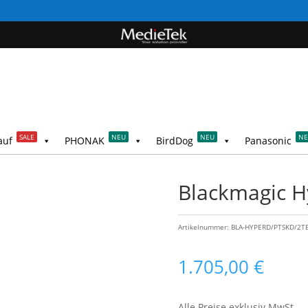
SALE
NEU
NEU
N
auf
PHONAK
BirdDog
Panasonic
Blackmagic H
Artikelnummer:
BLA-HYPERD/PTSKD/2T
1.705,00
€
Alle Preise exklusiv MwSt.