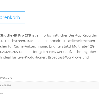
Warenkorb
Shuttle 4K Pro 2TB
ist ein fortschrittlicher Desktop-Recorder
CD-Touchscreen, traditionellen Broadcast-Bedienelementen
icher
für Cache-Aufzeichnung. Er unterstützt Multirate-12G-
H.264/H.265-Dateien, integriert Netzwerk-Aufzeichnung über
h ideal für Live-Produktionen, Broadcast-Workflows und
/PTSKD/2TB
16 009880
gic