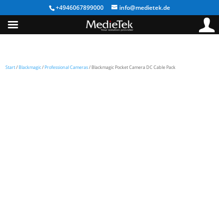
+4946067899000
info@medietek.de
Start
/
Blackmagic
/
Professional Cameras
/ Blackmagic Pocket Camera DC Cable Pack