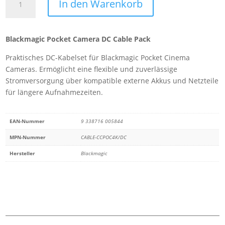
In den Warenkorb
Pocket
Camera
DC
Blackmagic Pocket Camera DC Cable Pack
Cable
Pack
Praktisches DC-Kabelset für Blackmagic Pocket Cinema
Menge
Cameras. Ermöglicht eine flexible und zuverlässige
Stromversorgung über kompatible externe Akkus und Netzteile
für längere Aufnahmezeiten.
EAN-Nummer
9 338716 005844
MPN-Nummer
CABLE-CCPOC4K/DC
Hersteller
Blackmagic