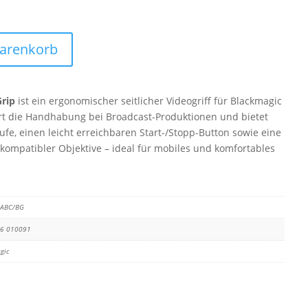
Warenkorb
Grip
ist ein ergonomischer seitlicher Videogriff für Blackmagic
rt die Handhabung bei Broadcast-Produktionen und bietet
ufe, einen leicht erreichbaren Start-/Stopp-Button sowie eine
ompatibler Objektive – ideal für mobiles und komfortables
SABC/BG
16 010091
gic