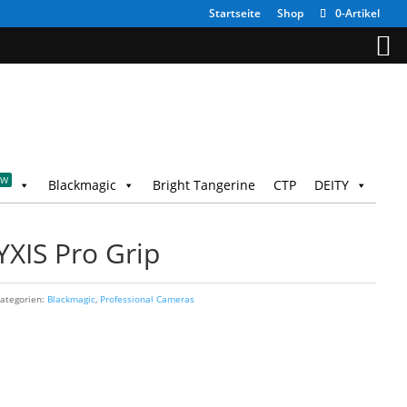
Startseite
Shop
0-Artikel
EW
Blackmagic
Bright Tangerine
CTP
DEITY
YXIS Pro Grip
ategorien:
Blackmagic
,
Professional Cameras