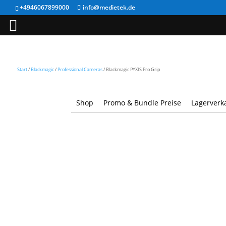
+4946067899000
info@medietek.de
Start
/
Blackmagic
/
Professional Cameras
/ Blackmagic PYXIS Pro Grip
Shop
Promo & Bundle Preise
Lagerverk