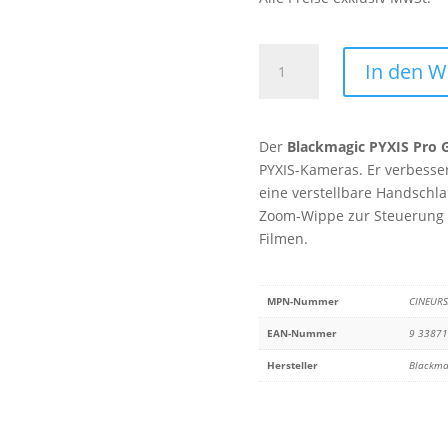
Blackmagic
In den 
PYXIS
Pro
Grip
Der
Blackmagic PYXIS Pro 
Menge
PYXIS-Kameras. Er verbesse
eine verstellbare Handschla
Zoom-Wippe zur Steuerung k
Filmen.
MPN-Nummer
CINEUR
EAN-Nummer
9 3387
Hersteller
Blackma