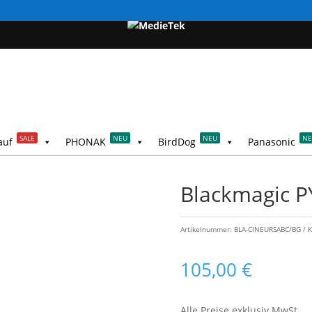
SALE
NEU
NEU
N
auf
PHONAK
BirdDog
Panasonic
Blackmagic P
Artikelnummer:
BLA-CINEURSABC/BG
K
105,00
€
Alle Preise exklusiv MwSt.