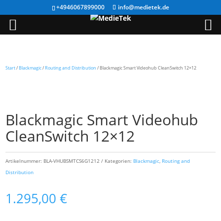
+4946067899000
info@medietek.de
Start
/
Blackmagic
/
Routing and Distribution
/ Blackmagic Smart Videohub CleanSwitch 12×12
Blackmagic Smart Videohub
CleanSwitch 12×12
Artikelnummer:
BLA-VHUBSMTCS6G1212
Kategorien:
Blackmagic
,
Routing and
Distribution
1.295,00
€