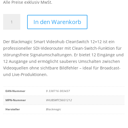
Alle Preise exklusiv MwSt.
Blackmagic
In den Warenkorb
Smart
Videohub
CleanSwitch
Der Blackmagic Smart Videohub CleanSwitch 12×12 ist ein
12x12
professioneller SDI-Videorouter mit Clean-Switch-Funktion für
Menge
störungsfreie Signalumschaltungen. Er bietet 12 Eingänge und
12 Ausgänge und ermöglicht sauberes Umschalten zwischen
Videoquellen ohne sichtbare Bildfehler – ideal für Broadcast-
und Live-Produktionen.
EAN-Nummer
9 338716 003437
MPN-Nummer
VHUBSMTCS6G1212
Hersteller
Blackmagic