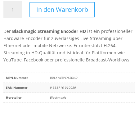
Blackmagic
In den Warenkorb
Streaming
Encoder
HD
Der
Blackmagic Streaming Encoder HD
ist ein professioneller
Menge
Hardware-Encoder für zuverlässiges Live-Streaming über
Ethernet oder mobile Netzwerke. Er unterstützt H.264-
Streaming in HD-Qualität und ist ideal für Plattformen wie
YouTube, Facebook oder professionelle Broadcast-Workflows.
MPN-Nummer
BDLKWEB/C/SEDHD
EAN-Nummer
9 338716 010039
Hersteller
Blackmagic