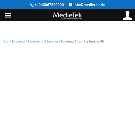
+4946067899000
info@medietek.de
Start
/
Blackmagic
/
Streaming and Encoding
/ Blackmagic Streaming Encoder HD