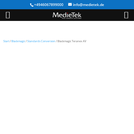
+4946067899000
info@medietek.de
Start
/
Blackmagic
/
Standards Conversion
/ Blackmagic Teranex AV