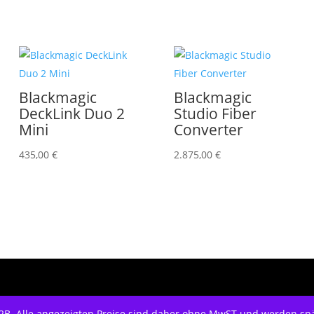
Blackmagic
Blackmagic
DeckLink Duo 2
Studio Fiber
Mini
Converter
435,00
€
2.875,00
€
 B2B. Alle angezeigten Preise sind daher ohne MwST und werden s