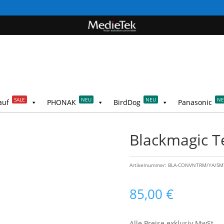
SALE
NEU
NEU
N
auf
PHONAK
BirdDog
Panasonic
Blackmagic T
Artikelnummer:
BLA-CONVNTRM/YA/S
85,00
€
Alle Preise exklusiv MwSt.