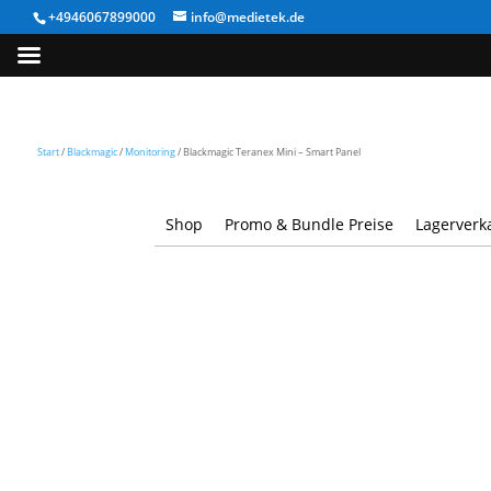
+4946067899000
info@medietek.de
Start
/
Blackmagic
/
Monitoring
/ Blackmagic Teranex Mini – Smart Panel
Shop
Promo & Bundle Preise
Lagerverk