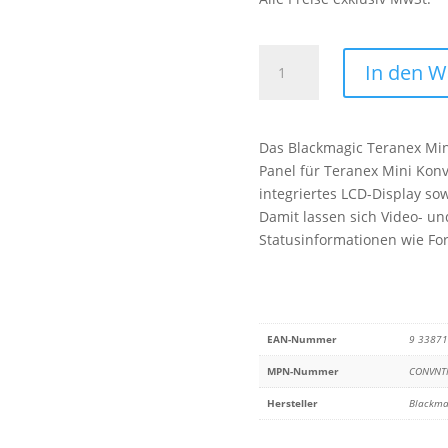
Blackmagic
In den 
Teranex
Mini
-
Das Blackmagic Teranex Mini
Smart
Panel für Teranex Mini Konv
Panel
integriertes LCD-Display so
Menge
Damit lassen sich Video- u
Statusinformationen wie Fo
EAN-Nummer
9 3387
MPN-Nummer
CONVNT
Hersteller
Blackma