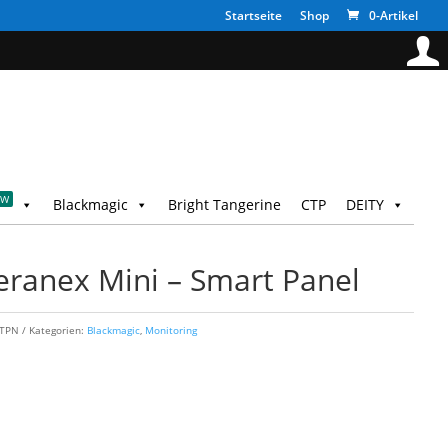
Startseite
Shop
0-Artikel
EW
Blackmagic
Bright Tangerine
CTP
DEITY
eranex Mini – Smart Panel
MTPN
Kategorien:
Blackmagic
,
Monitoring