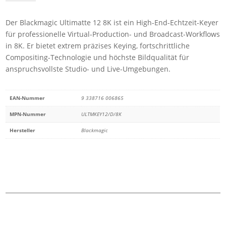
12
8K
Der Blackmagic Ultimatte 12 8K ist ein High-End-Echtzeit-Keyer
Menge
für professionelle Virtual-Production- und Broadcast-Workflows
in 8K. Er bietet extrem präzises Keying, fortschrittliche
Compositing-Technologie und höchste Bildqualität für
anspruchsvollste Studio- und Live-Umgebungen.
EAN-Nummer
9 338716 006865
MPN-Nummer
ULTMKEY12/D/8K
Hersteller
Blackmagic