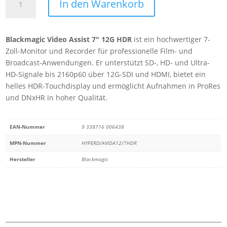
In den Warenkorb
Video
Assist
7
Blackmagic Video Assist 7″ 12G HDR
ist ein hochwertiger 7-
12G
Zoll-Monitor und Recorder für professionelle Film- und
HDR
Broadcast-Anwendungen. Er unterstützt SD-, HD- und Ultra-
Menge
HD-Signale bis 2160p60 über 12G-SDI und HDMI, bietet ein
helles HDR-Touchdisplay und ermöglicht Aufnahmen in ProRes
und DNxHR in hoher Qualität.
EAN-Nummer
9 338716 006438
MPN-Nummer
HYPERD/AVIDA12/7HDR
Hersteller
Blackmagic