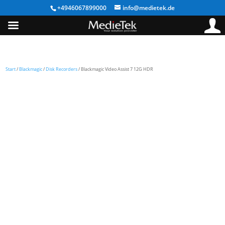
+4946067899000
info@medietek.de
Start
/
Blackmagic
/
Disk Recorders
/ Blackmagic Video Assist 7 12G HDR