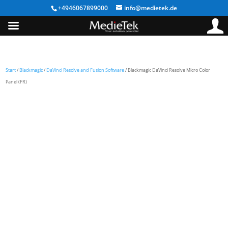
+4946067899000
info@medietek.de
Start
/
Blackmagic
/
DaVinci Resolve and Fusion Software
/ Blackmagic DaVinci Resolve Micro Color
Panel (FR)