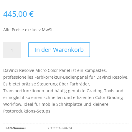
445,00
€
Alle Preise exklusiv MwSt.
Blackmagic
In den Warenkorb
DaVinci
Resolve
Micro
DaVinci Resolve Micro Color Panel ist ein kompaktes,
Color
professionelles Farbkorrektur-Bedienpanel für DaVinci Resolve.
Panel
Es bietet präzise Steuerung über Farbräder,
(FR)
Transportfunktionen und häufig genutzte Grading-Tools und
Menge
ermöglicht so einen schnellen und effizienten Color-Grading-
Workflow. Ideal für mobile Schnittplätze und kleinere
Postproduktions-Setups.
EAN-Nummer
9 338716 008784