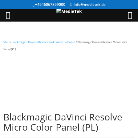
+4946067899000
info@medietek.de
Start
/
Blackmagic
/
DaVinci Resolve and Fusion Software
/ Blackmagic DaVinci Resolve Micro Color
Panel (PL)
Blackmagic DaVinci Resolve
Micro Color Panel (PL)