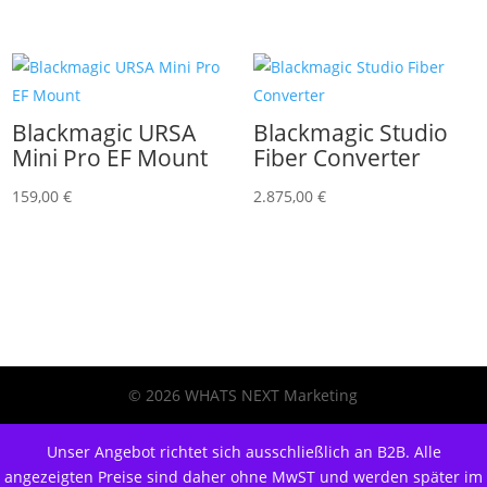
Blackmagic URSA
Blackmagic Studio
Mini Pro EF Mount
Fiber Converter
159,00
€
2.875,00
€
© 2026 WHATS NEXT Marketing
Unser Angebot richtet sich ausschließlich an B2B. Alle
angezeigten Preise sind daher ohne MwST und werden später im