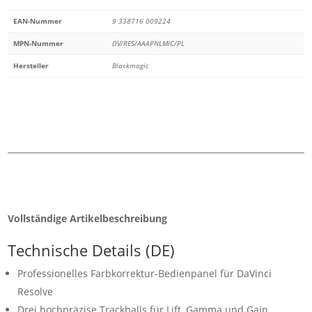
EAN-Nummer
9 338716 009224
MPN-Nummer
DV/RES/AAAPNLMIC/PL
Hersteller
Blackmagic
Vollständige Artikelbeschreibung
Technische Details (DE)
Professionelles Farbkorrektur-Bedienpanel für DaVinci
Resolve
Drei hochpräzise Trackballs für Lift, Gamma und Gain