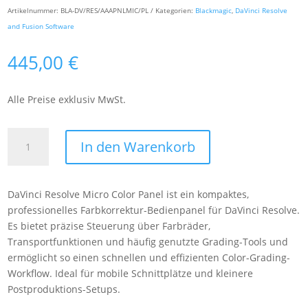
Artikelnummer:
BLA-DV/RES/AAAPNLMIC/PL
Kategorien:
Blackmagic
,
DaVinci Resolve
and Fusion Software
445,00
€
Alle Preise exklusiv MwSt.
Blackmagic
In den Warenkorb
DaVinci
Resolve
Micro
DaVinci Resolve Micro Color Panel ist ein kompaktes,
Color
professionelles Farbkorrektur-Bedienpanel für DaVinci Resolve.
Panel
Es bietet präzise Steuerung über Farbräder,
(PL)
Transportfunktionen und häufig genutzte Grading-Tools und
Menge
ermöglicht so einen schnellen und effizienten Color-Grading-
Workflow. Ideal für mobile Schnittplätze und kleinere
Postproduktions-Setups.