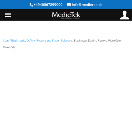
+4946067899000
info@medietek.de
Start
/
Blackmagic
/
DaVinci Resolve and Fusion Software
/ Blackmagic DaVinci Resolve Micro Color
Panel (VI)