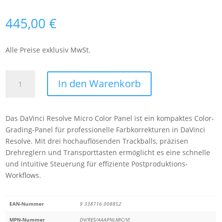
445,00
€
Alle Preise exklusiv MwSt.
Blackmagic
In den Warenkorb
DaVinci
Resolve
Micro
Das
DaVinci Resolve Micro Color Panel
ist ein kompaktes Color-
Color
Grading-Panel für professionelle Farbkorrekturen in DaVinci
Panel
Resolve. Mit drei hochauflösenden Trackballs, präzisen
(VI)
Drehreglern und Transporttasten ermöglicht es eine schnelle
Menge
und intuitive Steuerung für effiziente Postproduktions-
Workflows.
EAN-Nummer
9 338716 008852
MPN-Nummer
DV/RES/AAAPNLMIC/VI