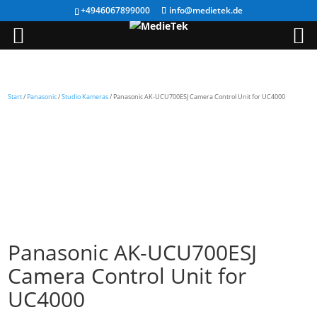
+4946067899000
info@medietek.de
Start
/
Panasonic
/
Studio Kameras
/ Panasonic AK-UCU700ESJ Camera Control Unit for UC4000
Panasonic AK-UCU700ESJ
Camera Control Unit for
UC4000