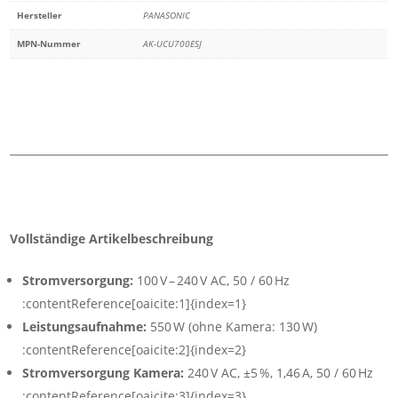
Hersteller
PANASONIC
MPN-Nummer
AK-UCU700ESJ
Vollständige Artikelbeschreibung
Stromversorgung:
100 V – 240 V AC, 50 / 60 Hz
:contentReference[oaicite:1]{index=1}
Leistungsaufnahme:
550 W (ohne Kamera: 130 W)
:contentReference[oaicite:2]{index=2}
Stromversorgung Kamera:
240 V AC, ±5 %, 1,46 A, 50 / 60 Hz
:contentReference[oaicite:3]{index=3}