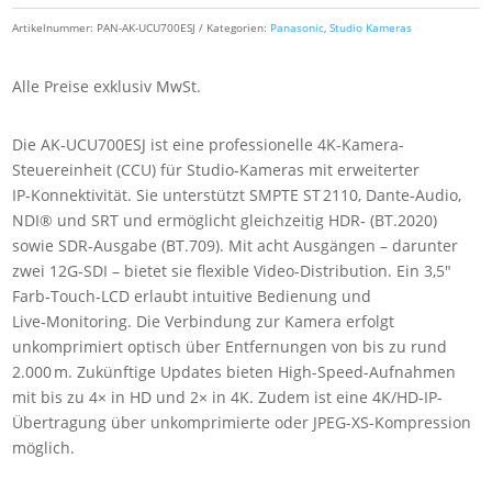
Artikelnummer:
PAN-AK-UCU700ESJ
Kategorien:
Panasonic
,
Studio Kameras
Alle Preise exklusiv MwSt.
Die AK‑UCU700ESJ ist eine professionelle 4K-Kamera-
Steuereinheit (CCU) für Studio‑Kameras mit erweiterter
IP‑Konnektivität. Sie unterstützt SMPTE ST 2110, Dante‑Audio,
NDI® und SRT und ermöglicht gleichzeitig HDR‑ (BT.2020)
sowie SDR‑Ausgabe (BT.709). Mit acht Ausgängen – darunter
zwei 12G‑SDI – bietet sie flexible Video-Distribution. Ein 3,5″
Farb‑Touch‑LCD erlaubt intuitive Bedienung und
Live‑Monitoring. Die Verbindung zur Kamera erfolgt
unkomprimiert optisch über Entfernungen von bis zu rund
2.000 m. Zukünftige Updates bieten High-Speed-Aufnahmen
mit bis zu 4× in HD und 2× in 4K. Zudem ist eine 4K/HD‑IP-
Übertragung über unkomprimierte oder JPEG-XS-Kompression
möglich.