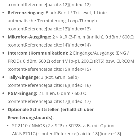
:contentReference[oaicite:12]{index=12}
Referenzeingang:
Black‑Burst / Tri-Level, 1 Linie,
automatische Terminierung, Loop‑Through
:contentReference[oaicite:13]{index=13}
Mikrofon-Ausgänge:
2 × XLR (3‑Pin, männlich), 0 dBm / 600 Ω
:contentReference[oaicite:14]{index=14}
Intercom (Kommunikation):
2 Eingänge/Ausgänge (ENG /
PROD), 0 dBm, 600 Ω oder 1 V [p-p], 200 Ω (RTS) bzw. CLRCOM
:contentReference[oaicite:15]{index=15}
Tally-Eingänge:
3 (Rot, Grün, Gelb)
:contentReference[oaicite:16]{index=16}
PGM-Eingang:
2 Linien, 0 dBm / 600 Ω
:contentReference[oaicite:17]{index=17}
Optionale Schnittstellen (erhältlich über
Erweiterungsboards):
ST 2110 / NMOS (2 × SFP+ / SFP28, z. B. mit Option
AK‑NP701G) :contentReference[oaicite:18]{index=18}