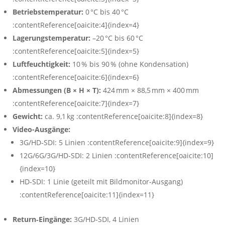
Betriebstemperatur:
0 °C bis 40 °C
:contentReference[oaicite:4]{index=4}
Lagerungstemperatur:
–20 °C bis 60 °C
:contentReference[oaicite:5]{index=5}
Luftfeuchtigkeit:
10 % bis 90 % (ohne Kondensation)
:contentReference[oaicite:6]{index=6}
Abmessungen (B × H × T):
424 mm × 88,5 mm × 400 mm
:contentReference[oaicite:7]{index=7}
Gewicht:
ca. 9,1 kg :contentReference[oaicite:8]{index=8}
Video-Ausgänge:
3G/HD‑SDI: 5 Linien :contentReference[oaicite:9]{index=9}
12G/6G/3G/HD‑SDI: 2 Linien :contentReference[oaicite:10]
{index=10}
HD‑SDI: 1 Linie (geteilt mit Bildmonitor-Ausgang)
:contentReference[oaicite:11]{index=11}
Return‑Eingänge:
3G/HD‑SDI, 4 Linien