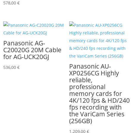
578,00
€
Panasonic AG-
C20020G 20M Cable
for AG-UCK20GJ
Panasonic AU-
536,00
€
XP0256CG Highly
reliable,
professional
memory cards for
4K/120 fps & HD/240
fps recording with
the VariCam Series
(256GB)
1.209,00
€