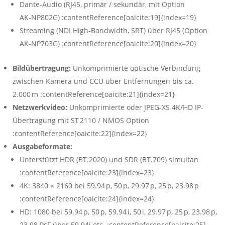
Dante-Audio (RJ45, primär / sekundär, mit Option
AK‑NP802G) :contentReference[oaicite:19]{index=19}
Streaming (NDI High-Bandwidth, SRT) über RJ45 (Option
AK‑NP703G) :contentReference[oaicite:20]{index=20}
Bildübertragung:
Unkomprimierte optische Verbindung
zwischen Kamera und CCU über Entfernungen bis ca.
2.000 m :contentReference[oaicite:21]{index=21}
Netzwerkvideo:
Unkomprimierte oder JPEG‑XS 4K/HD IP-
Übertragung mit ST 2110 / NMOS Option
:contentReference[oaicite:22]{index=22}
Ausgabeformate:
Unterstützt HDR (BT.2020) und SDR (BT.709) simultan
:contentReference[oaicite:23]{index=23}
4K: 3840 × 2160 bei 59.94 p, 50 p, 29.97 p, 25 p, 23.98 p
:contentReference[oaicite:24]{index=24}
HD: 1080 bei 59.94 p, 50 p, 59.94 i, 50 i, 29.97 p, 25 p, 23.98 p,
23.98 PsF über 59.94i etc. :contentReference[oaicite:25]