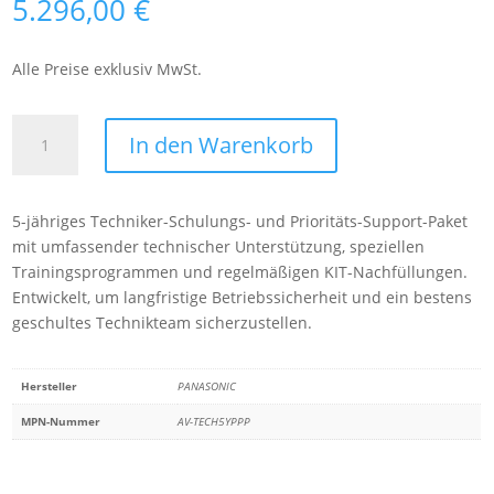
5.296,00
€
Alle Preise exklusiv MwSt.
Panasonic
In den Warenkorb
AV-
TECH5YPPP
5
5-jähriges Techniker-Schulungs- und Prioritäts-Support-Paket
Years
mit umfassender technischer Unterstützung, speziellen
Technical
Trainingsprogrammen und regelmäßigen KIT-Nachfüllungen.
Training
Entwickelt, um langfristige Betriebssicherheit und ein bestens
&
geschultes Technikteam sicherzustellen.
Priority
Support
Menge
Hersteller
PANASONIC
MPN-Nummer
AV-TECH5YPPP