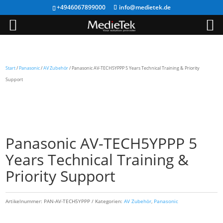
+4946067899000
info@medietek.de
Start
/
Panasonic
/
AV Zubehör
/ Panasonic AV-TECH5YPPP 5 Years Technical Training & Priority
Support
Panasonic AV-TECH5YPPP 5
Years Technical Training &
Priority Support
Artikelnummer:
PAN-AV-TECH5YPPP
Kategorien:
AV Zubehör
,
Panasonic