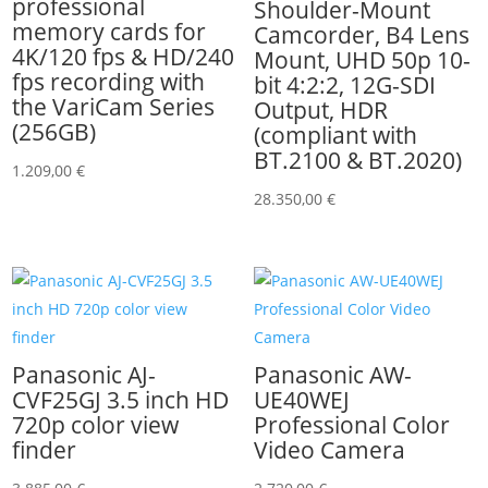
professional
Shoulder-Mount
memory cards for
Camcorder, B4 Lens
4K/120 fps & HD/240
Mount, UHD 50p 10-
fps recording with
bit 4:2:2, 12G-SDI
the VariCam Series
Output, HDR
(256GB)
(compliant with
BT.2100 & BT.2020)
1.209,00
€
28.350,00
€
Panasonic AJ-
Panasonic AW-
CVF25GJ 3.5 inch HD
UE40WEJ
720p color view
Professional Color
finder
Video Camera