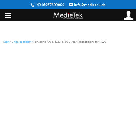
+4946067899000
info@medietek.de
Start
/
Unkategorisiert
/ Panasonic AW-KHE20PSP60 5-year ProTect plans for HE20