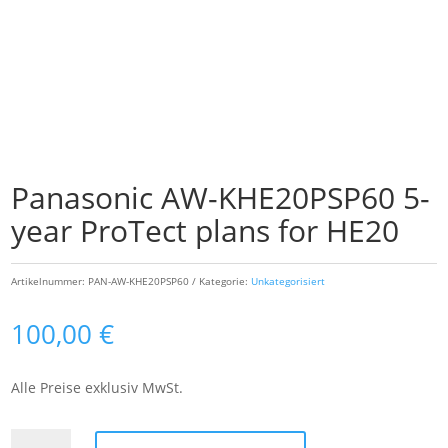
Panasonic AW-KHE20PSP60 5-
year ProTect plans for HE20
Artikelnummer:
PAN-AW-KHE20PSP60
Kategorie:
Unkategorisiert
100,00
€
Alle Preise exklusiv MwSt.
Panasonic