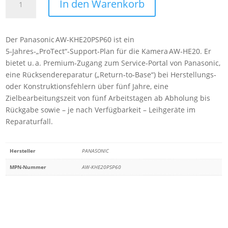
In den Warenkorb
AW-
KHE20PSP60
5-
Der Panasonic AW‑KHE20PSP60 ist ein
year
5‑Jahres‑„ProTect“‑Support‑Plan für die Kamera AW‑HE20. Er
ProTect
bietet u. a. Premium‑Zugang zum Service‑Portal von Panasonic,
plans
eine Rücksendereparatur („Return‑to‑Base“) bei Herstellungs‑
for
oder Konstruktionsfehlern über fünf Jahre, eine
HE20
Zielbearbeitungszeit von fünf Arbeitstagen ab Abholung bis
Menge
Rückgabe sowie – je nach Verfügbarkeit – Leihgeräte im
Reparaturfall.
Hersteller
PANASONIC
MPN-Nummer
AW-KHE20PSP60