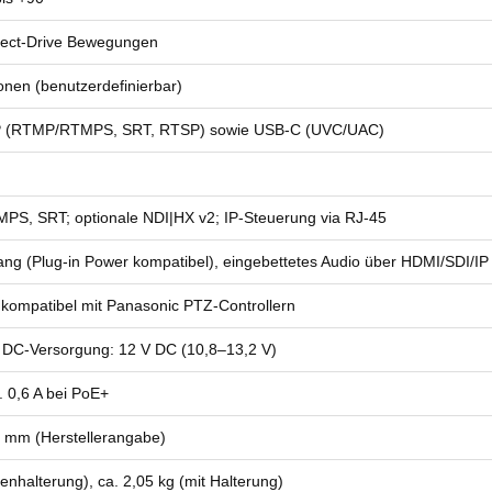
Direct‑Drive Bewegungen
onen (benutzerdefinierbar)
IP (RTMP/RTMPS, SRT, RTSP) sowie USB‑C (UVC/UAC)
, SRT; optionale NDI|HX v2; IP‑Steuerung via RJ‑45
ng (Plug‑in Power kompatibel), eingebettetes Audio über HDMI/SDI/IP
kompatibel mit Panasonic PTZ‑Controllern
• DC‑Versorgung: 12 V DC (10,8–13,2 V)
a. 0,6 A bei PoE+
6 mm (Herstellerangabe)
nhalterung), ca. 2,05 kg (mit Halterung)