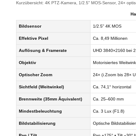
Kurzübersicht: 4K PTZ‑Kamera, 1/2.5" MOS‑Sensor, 24× optisc
Ha
Bildsensor
1/2.5" 4K MOS
Effektive Pixel
Ca. 8,49 Millionen
Auflösung & Framerate
UHD 3840×2160 bei 25
Objektiv
Motorisiertes Weitwin
Optischer Zoom
24× (i.Zoom bis 28× UH
Sichtfeld (Weitwinkel)
Ca. 74,1° horizontal
Brennweite (35mm Äquivalent)
Ca. 25–600 mm
Mindestbeleuchtung
Ca. 3 Lux (F1.8)
Bildstabilisierung
Optische Bildstabilisie
Pan / Tilt
Pan ±175° • Tilt −30° 