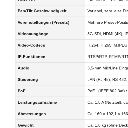
Pan/Tilt Geschwindigkeit
Variabel, sehr leise 
Voreinstellungen (Presets)
Mehrere Preset‑Positi
Videoausgänge
3G‑SDI, HDMI (4K), 
Video‑Codecs
H.264, H.265, MJPEG
IP‑Funktionen
RTSP/RTP, RTMP/RTMPS
Audio
3,5‑mm Mic/Line Einga
Steuerung
LAN (RJ‑45), RS‑422; 
PoE
PoE+ (IEEE 802.3at) 
Leistungsaufnahme
Ca. 1,8 A (Netzteil), c
Abmessungen
Ca. 160 × 192,1 × 16
Gewicht
Ca. 1,8 kg (ohne Decke