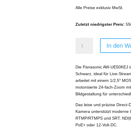
war:
Alle Preise exklusiv MwSt.
7.770
Zuletzt niedrigster Preis:
55
Panasonic
In den W
AW-
UE50KEJ
Menge
Die Panasonic AW-UE50KEJ is
Schwarz, ideal für Live-Stre
arbeitet mit einem 1/2,5″ MOS
motorisierte 24-fach-Zoom mit
Bildgestaltung für unterschied
Das leise und präzise Direct-
Kamera unterstützt moderne I
RTMP/RTMPS und SRT; NDI|HX v
PoE+ oder 12-Volt-DC.