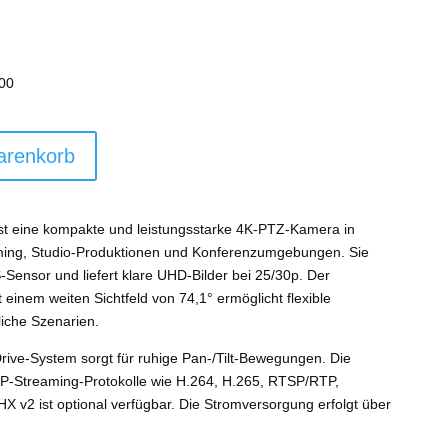
ist:
,00 €
3.140,00 €.
00
arenkorb
t eine kompakte und leistungsstarke 4K-PTZ-Kamera in
aming, Studio-Produktionen und Konferenzumgebungen. Sie
-Sensor und liefert klare UHD-Bilder bei 25/30p. Der
 einem weiten Sichtfeld von 74,1° ermöglicht flexible
liche Szenarien.
Drive-System sorgt für ruhige Pan-/Tilt-Bewegungen. Die
P-Streaming-Protokolle wie H.264, H.265, RTSP/RTP,
2 ist optional verfügbar. Die Stromversorgung erfolgt über