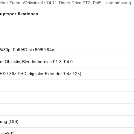
her Zoom, Weitwinkel ~74,1°, Direct‑Drive PTZ, PoE+ Unterstützung.
uptspezifikationen
/30p; Full‑HD bis 50/59.94p
kel‑Objektiv, Blendenbereich F1.8–F4.0
D / 36× FHD; digitaler Extender 1,4× / 2×)
rung (OIS)
bis +90°