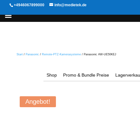
+4946067899000
info@medietek.de
Start
/
Panasonic
/
Remote-PTZ-Kamerasysteme
/ Panasonic AW-UE50KEJ
Shop
Promo & Bundle Preise
Lagerverkau
Angebot!