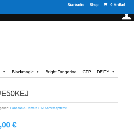
Startseite
Shop
0-Artikel
Blackmagic
Bright Tangerine
CTP
DEITY
UE50KEJ
gorien:
Panasonic
,
Remote-PTZ-Kamerasysteme
ünglicher
Aktueller
0,00
€
Preis