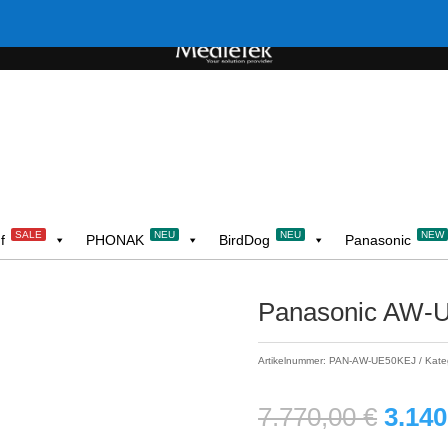
SALE
NEU
NEU
NEW
f
PHONAK
BirdDog
Panasonic
Panasonic AW-
Artikelnummer:
PAN-AW-UE50KEJ
Kate
Urspr
7.770,00
€
3.14
Preis