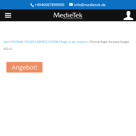
+4946067899000
info@medietek.de
Start
/
PHONAK
/
ROGER EARPIECE SYSTEM
/
Roger in ear receivers
/ Phonak Roger Earpiece (beige)
(02) v2
Angebot!