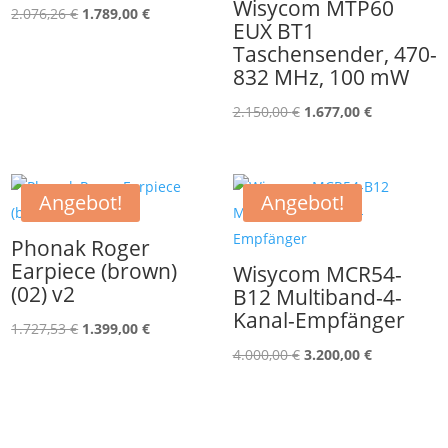
Wisycom MTP60
Ursprünglicher
Aktueller
2.076,26
€
1.789,00
€
EUX BT1
Preis
Preis
Taschensender, 470-
war:
ist:
832 MHz, 100 mW
2.076,26 €
1.789,00 €.
Ursprünglicher
Aktueller
2.150,00
€
1.677,00
€
Preis
Preis
war:
ist:
2.150,00 €
1.677,00 €.
Angebot!
Angebot!
Phonak Roger
Earpiece (brown)
Wisycom MCR54-
(02) v2
B12 Multiband-4-
Kanal-Empfänger
Ursprünglicher
Aktueller
1.727,53
€
1.399,00
€
Preis
Preis
Ursprünglicher
Aktueller
4.000,00
€
3.200,00
€
war:
ist:
Preis
Preis
1.727,53 €
1.399,00 €.
war:
ist:
4.000,00 €
3.200,00 €.