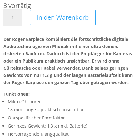
3 vorrätig
Phonak
In den Warenkorb
Roger
Earpiece
(beige)
Der Roger Earpiece kombiniert die fortschrittliche digitale
(02)
Audiotechnologie von Phonak mit einer ultrakleinen,
v2
diskreten Bauform. Dadurch ist der Empfänger für Kameras
Menge
oder ein Publikum praktisch unsichtbar. Er wird ohne
Gürteltasche oder Kabel verwendet. Dank seines geringen
Gewichts von nur 1,3 g und der langen Batterielaufzeit kann
der Roger Earpiece den ganzen Tag über getragen werden.
Funktionen:
Mikro-Ohrhörer:
18 mm Länge – praktisch unsichtbar
Ohrspezifischer Formfaktor
Geringes Gewicht: 1,3 g (inkl. Batterie)
Hervorragende Klangqualität