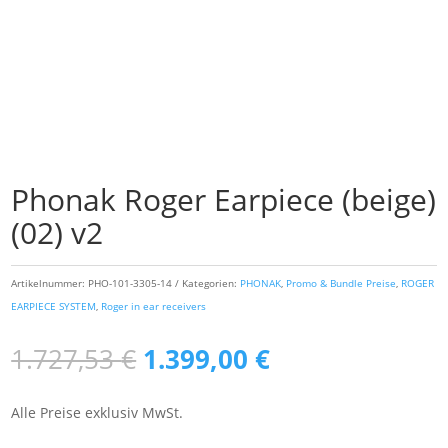
Phonak Roger Earpiece (beige)
(02) v2
Artikelnummer:
PHO-101-3305-14
Kategorien:
PHONAK
,
Promo & Bundle Preise
,
ROGER
EARPIECE SYSTEM
,
Roger in ear receivers
Ursprünglicher
Aktueller
1.727,53
€
1.399,00
€
Preis
Preis
war:
ist:
Alle Preise exklusiv MwSt.
1.727,53 €
1.399,00 €.