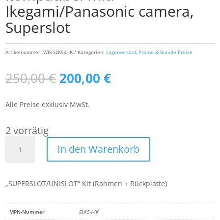
Ikegami/Panasonic camera,
Superslot
Artikelnummer:
WIS-SLK54-IK
Kategorien:
Lagerverkauf
,
Promo & Bundle Preise
Ursprünglicher
Aktueller
250,00
€
200,00
€
Preis
Preis
war:
ist:
Alle Preise exklusiv MwSt.
250,00 €
200,00 €.
2 vorrätig
Wisycom
In den Warenkorb
SLK54-
IK
Slot-
„SUPERSLOT/UNISLOT“ Kit (Rahmen + Rückplatte)
in
Kit
kompatibel
MPN-Nummer
SLK54-IK