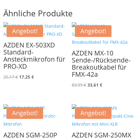
Ähnliche Produkte
Angebot!
Angebot!
AZDEN EX-503XD
Standard-
AZDEN MX-10
Ansteckmikrofon für
Sende-/Rücksende-
PRO-XD
Breakoutkabel für
FMX-42a
Ursprünglicher
Aktueller
25,17
€
17,25
€
Preis
Preis
Ursprünglicher
Aktueller
83,99
€
33,61
€
war:
ist:
Preis
Preis
25,17 €
17,25 €.
war:
ist:
83,99 €
33,61 €.
Angebot!
Angebot!
AZDEN SGM-250P
AZDEN SGM-250MX