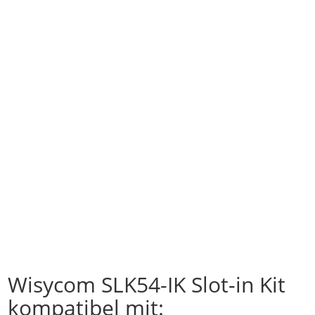
Wisycom SLK54-IK Slot-in Kit
kompatibel mit: