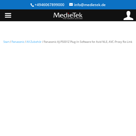
+4946067899000
info@medietek.de
Start
/
Panasonic
/
AV Zubehör
/ Panasonic AJ-PS001Z Plug-In Software for Avid NLE, AVC-Proxy Re-Link