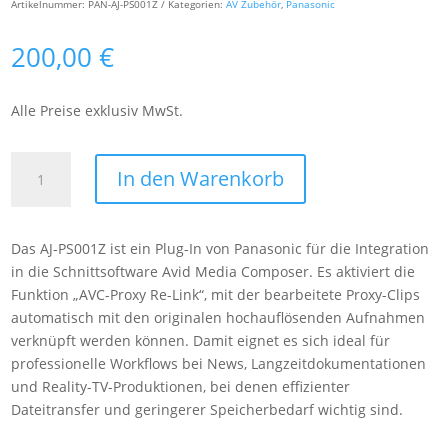
Artikelnummer:
PAN-AJ-PS001Z
Kategorien:
AV Zubehör
,
Panasonic
200,00
€
Alle Preise exklusiv MwSt.
Panasonic
In den Warenkorb
AJ-
PS001Z
Plug-
Das AJ-PS001Z ist ein Plug-In von Panasonic für die Integration
In
in die Schnittsoftware Avid Media Composer. Es aktiviert die
Software
Funktion „AVC-Proxy Re-Link“, mit der bearbeitete Proxy-Clips
for
automatisch mit den originalen hochauflösenden Aufnahmen
Avid
verknüpft werden können. Damit eignet es sich ideal für
NLE,
professionelle Workflows bei News, Langzeitdokumentationen
AVC-
und Reality-TV-Produktionen, bei denen effizienter
Proxy
Dateitransfer und geringerer Speicherbedarf wichtig sind.
Re-
Link