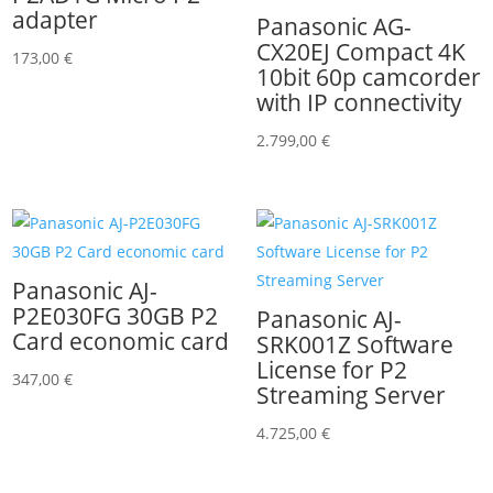
adapter
Panasonic AG-
CX20EJ Compact 4K
173,00
€
10bit 60p camcorder
with IP connectivity
2.799,00
€
Panasonic AJ-
P2E030FG 30GB P2
Panasonic AJ-
Card economic card
SRK001Z Software
License for P2
347,00
€
Streaming Server
4.725,00
€