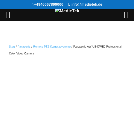
+4946067899000
info@medietek.de
Start
/
Panasonic
/
Remote-PTZ-Kamerasysteme
/ Panasonic AW-UE40WEJ Professional
Color Video Camera