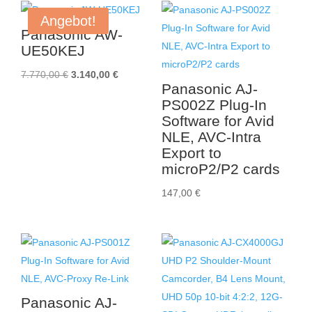
Angebot!
Panasonic AW-
UE50KEJ
Ursprünglicher
Aktueller
7.770,00
€
3.140,00
€
Panasonic AJ-
Preis
Preis
PS002Z Plug-In
war:
ist:
Software for Avid
7.770,00 €
3.140,00 €.
NLE, AVC-Intra
Export to
microP2/P2 cards
147,00
€
Panasonic AJ-