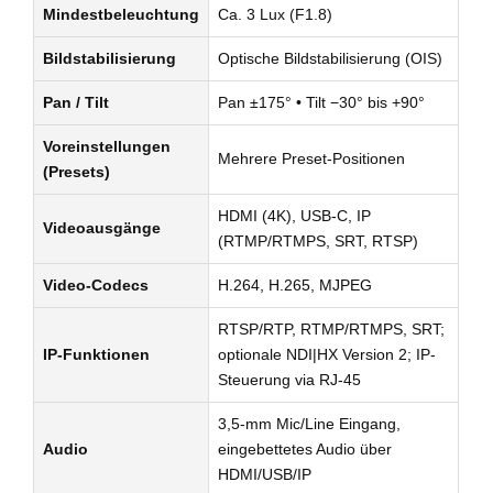
Mindestbeleuchtung
Ca. 3 Lux (F1.8)
Bildstabilisierung
Optische Bildstabilisierung (OIS)
Pan / Tilt
Pan ±175° • Tilt −30° bis +90°
Voreinstellungen
Mehrere Preset-Positionen
(Presets)
HDMI (4K), USB-C, IP
Videoausgänge
(RTMP/RTMPS, SRT, RTSP)
Video-Codecs
H.264, H.265, MJPEG
RTSP/RTP, RTMP/RTMPS, SRT;
IP-Funktionen
optionale NDI|HX Version 2; IP-
Steuerung via RJ-45
3,5-mm Mic/Line Eingang,
Audio
eingebettetes Audio über
HDMI/USB/IP