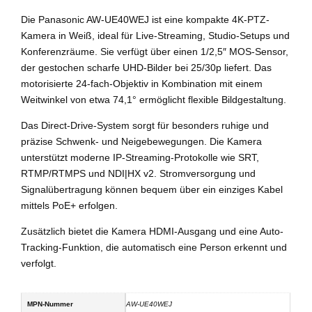
Professional
Die Panasonic AW-UE40WEJ ist eine kompakte 4K-PTZ-
Color
Kamera in Weiß, ideal für Live-Streaming, Studio-Setups und
Video
Konferenzräume. Sie verfügt über einen 1/2,5″ MOS-Sensor,
Camera
der gestochen scharfe UHD-Bilder bei 25/30p liefert. Das
Menge
motorisierte 24-fach-Objektiv in Kombination mit einem
Weitwinkel von etwa 74,1° ermöglicht flexible Bildgestaltung.
Das Direct-Drive-System sorgt für besonders ruhige und
präzise Schwenk- und Neigebewegungen. Die Kamera
unterstützt moderne IP-Streaming-Protokolle wie SRT,
RTMP/RTMPS und NDI|HX v2. Stromversorgung und
Signalübertragung können bequem über ein einziges Kabel
mittels PoE+ erfolgen.
Zusätzlich bietet die Kamera HDMI-Ausgang und eine Auto-
Tracking-Funktion, die automatisch eine Person erkennt und
verfolgt.
MPN-Nummer
AW-UE40WEJ