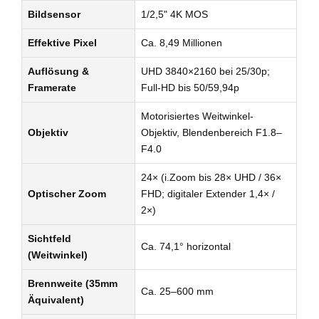
Bildsensor
1/2,5" 4K MOS
Effektive Pixel
Ca. 8,49 Millionen
Auflösung &
UHD 3840×2160 bei 25/30p;
Framerate
Full-HD bis 50/59,94p
Motorisiertes Weitwinkel-
Objektiv
Objektiv, Blendenbereich F1.8–
F4.0
24× (i.Zoom bis 28× UHD / 36×
Optischer Zoom
FHD; digitaler Extender 1,4× /
2×)
Sichtfeld
Ca. 74,1° horizontal
(Weitwinkel)
Brennweite (35mm
Ca. 25–600 mm
Äquivalent)