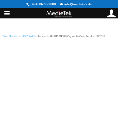
+4946067899000
info@medietek.de
Start
/
Panasonic
/
AV Zubehör
/ Panasonic AK-KHRP1PSP60 5-year ProTect plans for HRP1010