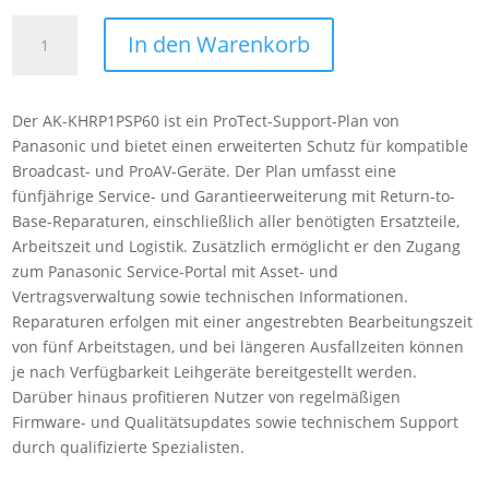
Panasonic
In den Warenkorb
AK-
KHRP1PSP60
5-
Der AK-KHRP1PSP60 ist ein ProTect-Support-Plan von
year
Panasonic und bietet einen erweiterten Schutz für kompatible
ProTect
Broadcast- und ProAV-Geräte. Der Plan umfasst eine
plans
fünfjährige Service- und Garantieerweiterung mit Return-to-
for
Base-Reparaturen, einschließlich aller benötigten Ersatzteile,
HRP1010
Arbeitszeit und Logistik. Zusätzlich ermöglicht er den Zugang
Menge
zum Panasonic Service-Portal mit Asset- und
Vertragsverwaltung sowie technischen Informationen.
Reparaturen erfolgen mit einer angestrebten Bearbeitungszeit
von fünf Arbeitstagen, und bei längeren Ausfallzeiten können
je nach Verfügbarkeit Leihgeräte bereitgestellt werden.
Darüber hinaus profitieren Nutzer von regelmäßigen
Firmware- und Qualitätsupdates sowie technischem Support
durch qualifizierte Spezialisten.