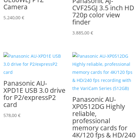
Panasonic AJ-
Camera
CVF25GJ 3.5 inch HD
720p color view
5.240,00
€
finder
3.885,00
€
Panasonic AU-
XPD1E USB 3.0 drive
for P2/expressP2
Panasonic AU-
card
XP0512DG Highly
reliable,
578,00
€
professional
memory cards for
4K/120 fps & HD/240