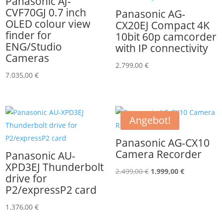
Panasonic AJ-
CVF70GJ 0.7 inch
Panasonic AG-
OLED colour view
CX20EJ Compact 4K
finder for
10bit 60p camcorder
ENG/Studio
with IP connectivity
Cameras
2.799,00
€
7.035,00
€
Angebot!
Panasonic AG-CX10
Camera Recorder
Panasonic AU-
XPD3EJ Thunderbolt
Ursprünglicher
Aktueller
2.499,00
€
1.999,00
€
drive for
Preis
Preis
P2/expressP2 card
war:
ist:
1.376,00
€
2.499,00 €
1.999,00 €.