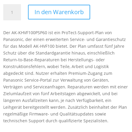
Panasonic
In den Warenkorb
AK-
KHVF100PSP60
5-
Der AK-KHVF100PSP60 ist ein ProTect-Support-Plan von
year
Panasonic, der einen erweiterten Service- und Garantieschutz
ProTect
für das Modell AK-HVF100 bietet. Der Plan umfasst fünf Jahre
plans
Schutz über die Standardgarantie hinaus, einschließlich
for
Return-to-Base-Reparaturen bei Herstellungs- oder
HVF100
Konstruktionsfehlern, wobei Teile, Arbeit und Logistik
Menge
abgedeckt sind. Nutzer erhalten Premium-Zugang zum
Panasonic Service-Portal zur Verwaltung von Geräten,
Verträgen und Serviceanfragen. Reparaturen werden mit einer
Zielumlaufzeit von fünf Arbeitstagen abgewickelt, und bei
längeren Ausfallzeiten kann, je nach Verfügbarkeit, ein
Leihgerät bereitgestellt werden. Zusätzlich beinhaltet der Plan
regelmäßige Firmware- und Qualitätsupdates sowie
technischen Support durch qualifizierte Spezialisten.