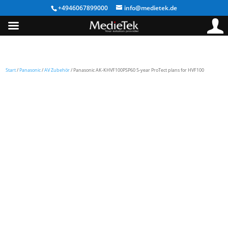
+4946067899000
info@medietek.de
Start
/
Panasonic
/
AV Zubehör
/ Panasonic AK-KHVF100PSP60 5-year ProTect plans for HVF100