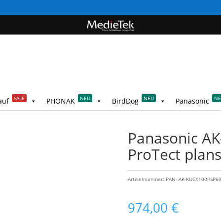
SALE
NEU
NEU
N
auf
PHONAK
BirdDog
Panasonic
Panasonic A
ProTect plan
Artikelnummer:
PAN-.AK-KUCX100PSP6
974,00
€