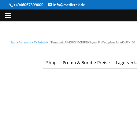
+4946067899000
info@medietek.de
Start
/
Panasonic
/
AV Zubehör
/ Panasonic AK-KUCX100PSP60 5-year ProTect plans for AK-UCX100
Shop
Promo & Bundle Preise
Lagerverk