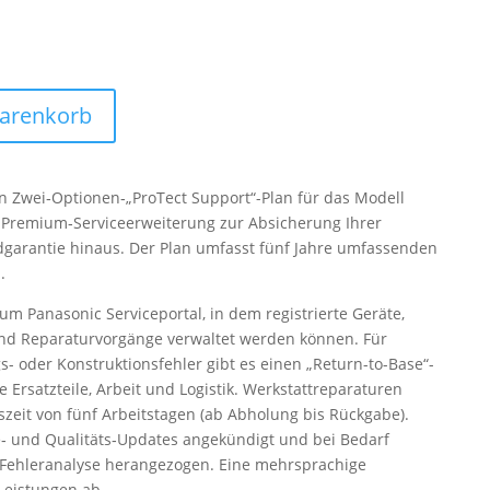
Warenkorb
n Zwei‑Optionen‑„ProTect Support“-Plan für das Modell
 Premium‑Serviceerweiterung zur Absicherung Ihrer
garantie hinaus. Der Plan umfasst fünf Jahre umfassenden
.
m Panasonic Serviceportal, in dem registrierte Geräte,
und Reparaturvorgänge verwaltet werden können. Für
- oder Konstruktionsfehler gibt es einen „Return-to-Base“-
 Ersatzteile, Arbeit und Logistik. Werkstattreparaturen
zeit von fünf Arbeitstagen (ab Abholung bis Rückgabe).
‑ und Qualitäts‑Updates angekündigt und bei Bedarf
r Fehleranalyse herangezogen. Eine mehrsprachige
 Leistungen ab.