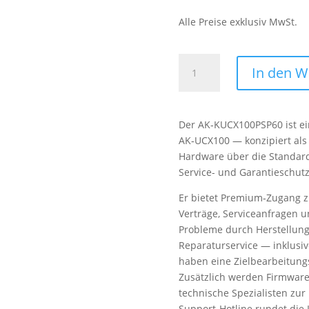
Alle Preise exklusiv MwSt.
Panasonic
In den 
AK-
KUCX100PSP60
5-
Der AK‑KUCX100PSP60 ist ei
year
AK‑UCX100 — konzipiert als
ProTect
Hardware über die Standard
plans
Service- und Garantieschutz
for
AK-
Er bietet Premium‑Zugang zu
UCX100
Verträge, Serviceanfragen 
Menge
Probleme durch Herstellungs
Reparaturservice — inklusive
haben eine Zielbearbeitungs
Zusätzlich werden Firmware
technische Spezialisten zu
Support‑Hotline rundet die