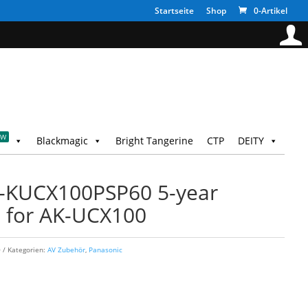
Startseite
Shop
0-Artikel
EW
Blackmagic
Bright Tangerine
CTP
DEITY
K-KUCX100PSP60 5-year
s for AK-UCX100
0
Kategorien:
AV Zubehör
,
Panasonic