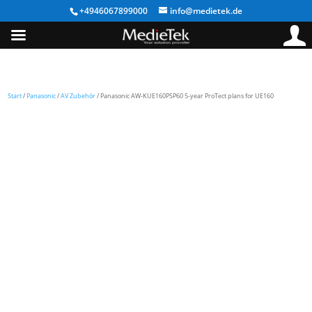
+4946067899000
info@medietek.de
Start
/
Panasonic
/
AV Zubehör
/ Panasonic AW-KUE160PSP60 5-year ProTect plans for UE160