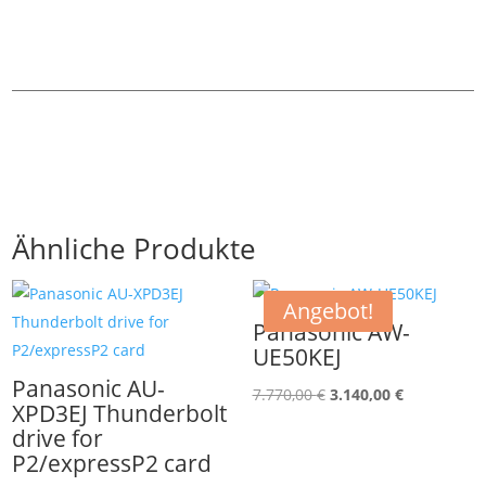
Ähnliche Produkte
Angebot!
Panasonic AW-
UE50KEJ
Panasonic AU-
Ursprünglicher
Aktueller
7.770,00
€
3.140,00
€
XPD3EJ Thunderbolt
Preis
Preis
drive for
war:
ist:
P2/expressP2 card
7.770,00 €
3.140,00 €.