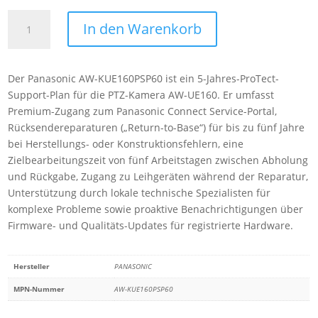
Panasonic
In den Warenkorb
AW-
KUE160PSP60
5-
Der Panasonic AW-KUE160PSP60 ist ein 5-Jahres-ProTect-
year
Support-Plan für die PTZ-Kamera AW-UE160. Er umfasst
ProTect
Premium-Zugang zum Panasonic Connect Service-Portal,
plans
Rücksendereparaturen („Return-to-Base“) für bis zu fünf Jahre
for
bei Herstellungs- oder Konstruktionsfehlern, eine
UE160
Zielbearbeitungszeit von fünf Arbeitstagen zwischen Abholung
Menge
und Rückgabe, Zugang zu Leihgeräten während der Reparatur,
Unterstützung durch lokale technische Spezialisten für
komplexe Probleme sowie proaktive Benachrichtigungen über
Firmware- und Qualitäts-Updates für registrierte Hardware.
Hersteller
PANASONIC
MPN-Nummer
AW-KUE160PSP60